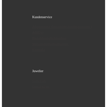
Kundenservice
Allgemeine Geschäftsbedingungen (
AGB’s)
Bezahlmöglichkeiten
Versandinformationen
Kontakt
Juwelier
Geschäft
Geschichte