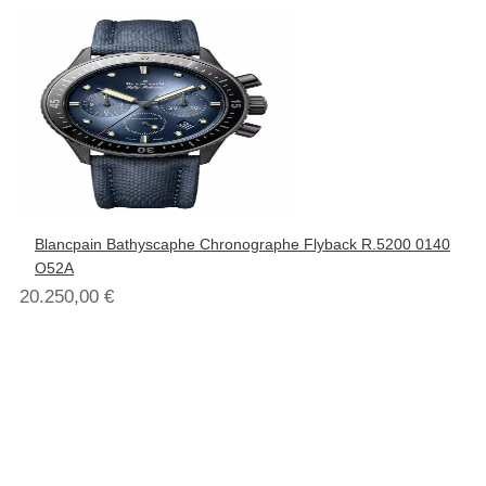
Blancpain Bathyscaphe Chronographe Flyback R.5200 0140
O52A
20.250,00
€