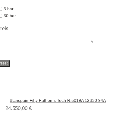
3 bar
30 bar
reis
€
reset
Blancpain Fifty Fathoms Tech R.5019A 12B30 94A
24.550,00
€