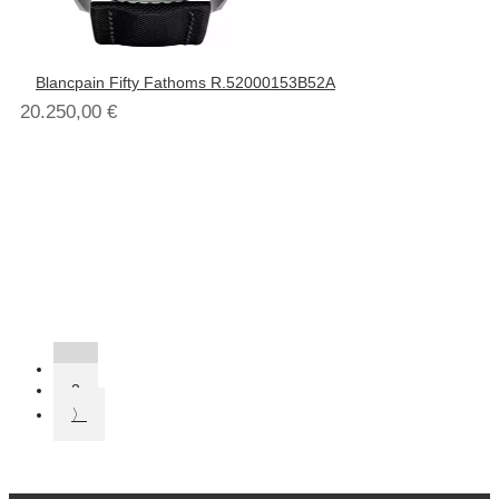
Blancpain Fifty Fathoms R.52000153B52A
20.250,00
€
1
2
〉