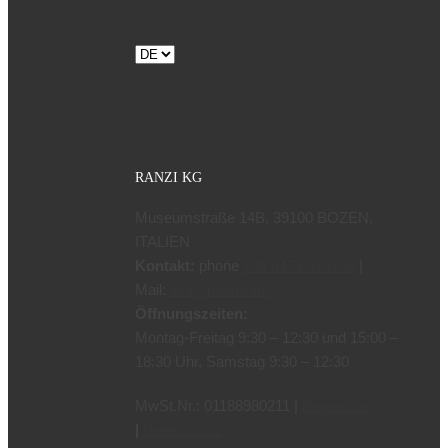
Sprache
auswählen
RANZI KG
Museumstraße 14B, 39100 BOZEN,
ITALIEN
Kontakt:
phone
|
+39 0471 970799
Mail:
info@ranzi.com
Öffnungszeiten:
Montag-Freitag 9:30 – 12:30 und 15:00 –
18:30 Uhr, Samstag 9:30 – 12:30
MwSt.Nr.: 01188980211 |
Impressum
|
Datenschutz