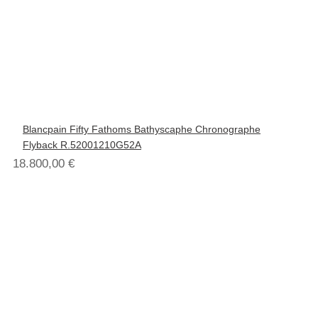
Blancpain Fifty Fathoms Bathyscaphe Chronographe
Flyback R.52001210G52A
18.800,00
€