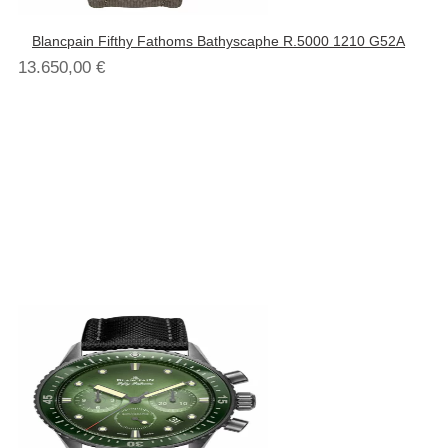
Blancpain Fifthy Fathoms Bathyscaphe R.5000 1210 G52A
13.650,00
€