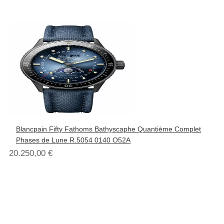
Blancpain Fifty Fathoms Bathyscaphe Quantième Complet
Phases de Lune R.5054 0140 O52A
20.250,00
€