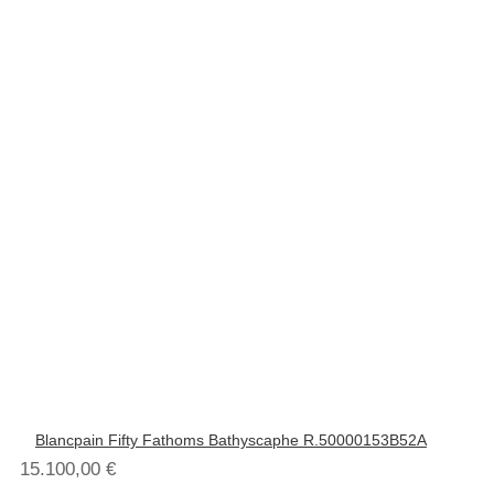
Blancpain Fifty Fathoms Bathyscaphe R.50000153B52A
15.100,00
€