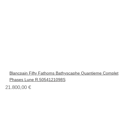
Blancpain Fifty Fathoms Bathyscaphe Quantieme Complet
Phases Lune R.5054121098S
21.800,00
€