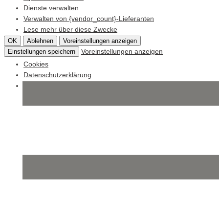
Dienste verwalten
Verwalten von {vendor_count}-Lieferanten
Lese mehr über diese Zwecke
OK
Ablehnen
Voreinstellungen anzeigen
Voreinstellungen anzeigen
Einstellungen speichern
Cookies
Datenschutzerklärung
Impressum
Skip
to
content