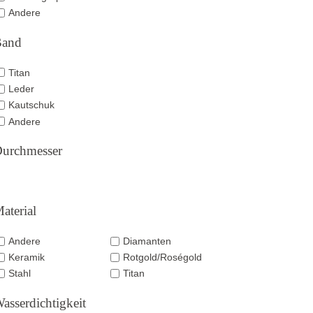
Andere
Band
Titan
Leder
Kautschuk
Andere
urchmesser
aterial
Andere
Diamanten
Keramik
Rotgold/Roségold
Stahl
Titan
asserdichtigkeit