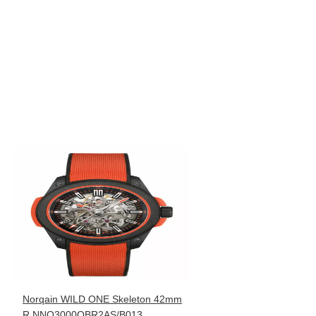
Norqain WILD ONE Skeleton 42mm
R.NNQ3000QBR2AS/B013