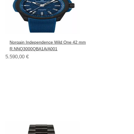
Norqain Independence Wild One 42 mm
R.NNQ3000QBA1A/A001
5.590,00
€