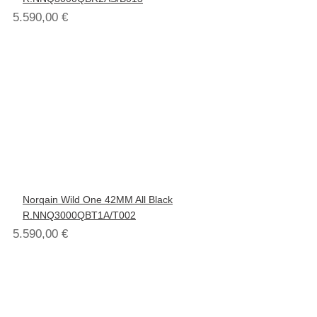
5.590,00
€
Norqain Wild One 42MM All Black
R.NNQ3000QBT1A/T002
5.590,00
€