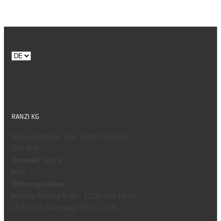
Sprache
auswählen
RANZI KG
Museumstraße 14B, 39100 BOZEN,
ITALIEN
Kontakt:
phone
|
+39 0471 970799
Mail:
info@ranzi.com
Öffnungszeiten:
Montag-Freitag 9:30 – 12:30 und 15:00 –
18:30 Uhr, Samstag 9:30 – 12:30