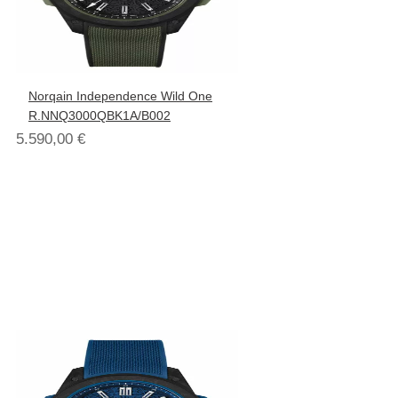
Norqain Independence Wild One
R.NNQ3000QBK1A/B002
5.590,00
€