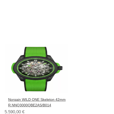
Norqain WILD ONE Skeleton 42mm
R.NNQ3000QBE2AS/B014
5.590,00
€