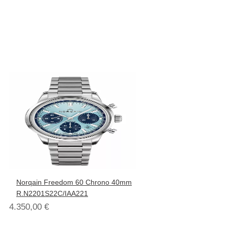
Norqain Freedom 60 Chrono 40mm
R.N2201S22C/IAA221
4.350,00
€