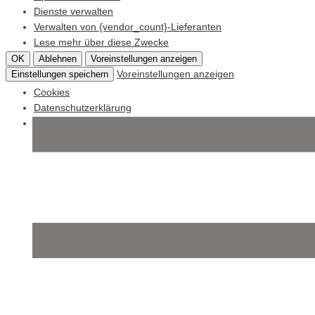
Dienste verwalten
Verwalten von {vendor_count}-Lieferanten
Lese mehr über diese Zwecke
OK
Ablehnen
Voreinstellungen anzeigen
Voreinstellungen anzeigen
Einstellungen speichern
Cookies
Datenschutzerklärung
Impressum
Skip
to
content