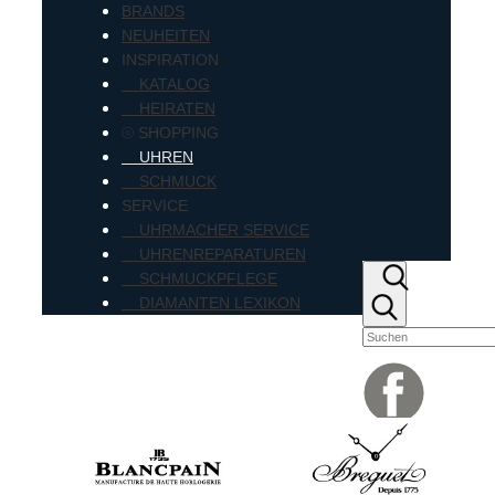
BRANDS
NEUHEITEN
INSPIRATION
KATALOG
HEIRATEN
⦾ SHOPPING
UHREN
SCHMUCK
SERVICE
UHRMACHER SERVICE
UHRENREPARATUREN
SCHMUCKPFLEGE
DIAMANTEN LEXIKON