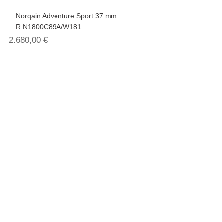
Norqain Adventure Sport 37 mm
R.N1800C89A/W181
2.680,00
€