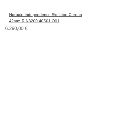
Norqain Independence Skeleton Chrono
42mm R.N3200.40S01.O01
6.290,00
€