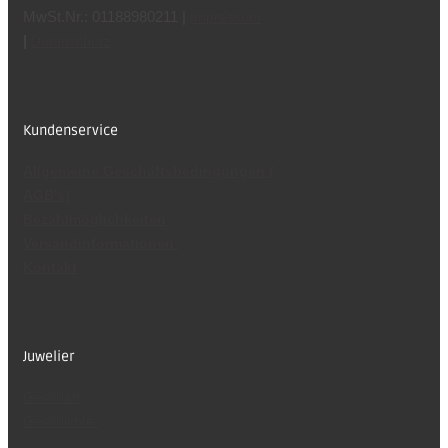
MwSt.Nr.: 01188980211 |
Impressum
|
Datenschutz
Kundenservice
Allgemeine Geschäftsbedingungen (
AGB’s)
Bezahlmöglichkeiten
Versandinformationen
Kontakt
Juwelier
Geschäft
Geschichte