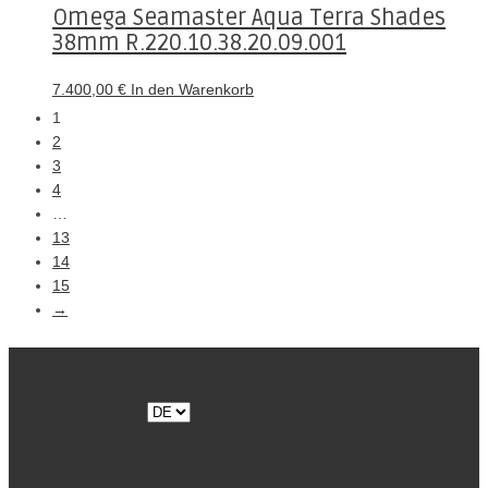
Omega Seamaster Aqua Terra Shades
38mm R.220.10.38.20.09.001
7.400,00
€
In den Warenkorb
1
2
3
4
…
13
14
15
→
Sprache
auswählen