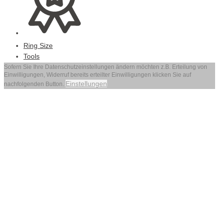
Ring Size
Tools
Sofern Sie Ihre Datenschutzeinstellungen ändern möchten z.B. Erteilung von
Einwilligungen, Widerruf bereits erteilter Einwilligungen klicken Sie auf
Einstellungen
nachfolgenden Button.