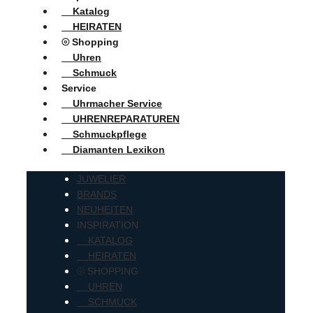
Katalog
HEIRATEN
⦾ Shopping
Uhren
Schmuck
Service
Uhrmacher Service
UHRENREPARATUREN
Schmuckpflege
Diamanten Lexikon
JUWELIER
BRANDS
NEUHEITEN
INSPIRATION
KATALOG
HEIRATEN
⦾ SHOPPING
UHREN
SCHMUCK