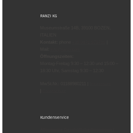
RANZI KG
Museumstraße 14B, 39100 BOZEN,
ITALIEN
Kontakt:
phone
|
+39 0471 970799
Mail:
info@ranzi.com
Öffnungszeiten:
Montag-Freitag 9:30 – 12:30 und 15:00 –
18:30 Uhr, Samstag 9:30 – 12:30
MwSt.Nr.: 01188980211 |
Impressum
|
Datenschutz
Kundenservice
Allgemeine Geschäftsbedingungen (