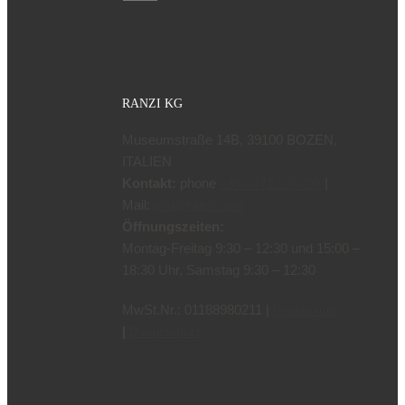
auswählen
RANZI KG
Museumstraße 14B, 39100 BOZEN,
ITALIEN
Kontakt:
phone
|
+39 0471 970799
Mail:
info@ranzi.com
Öffnungszeiten:
Montag-Freitag 9:30 – 12:30 und 15:00 –
18:30 Uhr, Samstag 9:30 – 12:30
MwSt.Nr.: 01188980211 |
Impressum
|
Datenschutz