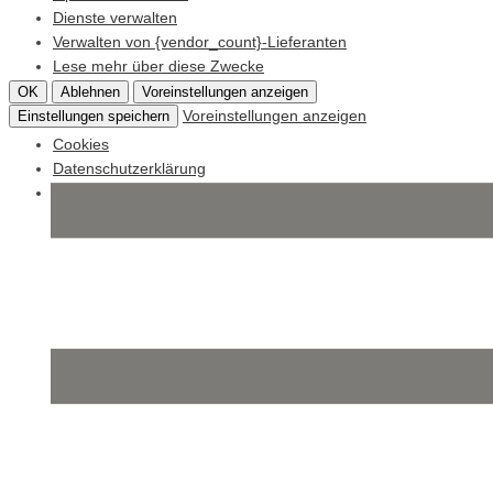
Dienste verwalten
Verwalten von {vendor_count}-Lieferanten
Lese mehr über diese Zwecke
OK
Ablehnen
Voreinstellungen anzeigen
Voreinstellungen anzeigen
Einstellungen speichern
Cookies
Datenschutzerklärung
Impressum
Skip
to
content