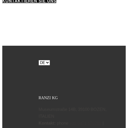
KONTAKTIEREN SIE UNS
Sprache
auswählen
RANZI KG
Museumstraße 14B, 39100 BOZEN,
ITALIEN
Kontakt:
phone
|
+39 0471 970799