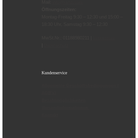
Mail:
info@ranzi.com
Öffnungszeiten:
Montag-Freitag 9:30 – 12:30 und 15:00 –
18:30 Uhr, Samstag 9:30 – 12:30
MwSt.Nr.: 01188980211 |
Impressum
|
Datenschutz
Kundenservice
Allgemeine Geschäftsbedingungen (
AGB’s)
Bezahlmöglichkeiten
Versandinformationen
Kontakt