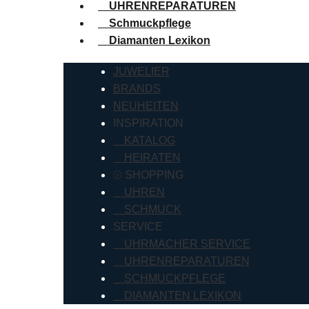
UHRENREPARATUREN
Schmuckpflege
Diamanten Lexikon
JUWELIER
BRANDS
NEUHEITEN
INSPIRATION
KATALOG
HEIRATEN
⦾ SHOPPING
UHREN
SCHMUCK
SERVICE
UHRMACHER SERVICE
UHRENREPARATUREN
SCHMUCKPFLEGE
DIAMANTEN LEXIKON