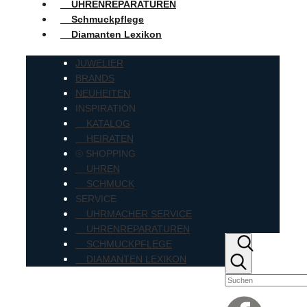
UHRENREPARATUREN
Schmuckpflege
Diamanten Lexikon
JUWELIER
BRANDS
NEUHEITEN
INSPIRATION
KATALOG
HEIRATEN
⦾ SHOPPING
UHREN
SCHMUCK
SERVICE
UHRMACHER SERVICE
UHRENREPARATUREN
SCHMUCKPFLEGE
DIAMANTEN LEXIKON