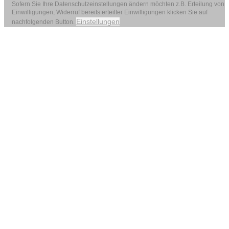
Sofern Sie Ihre Datenschutzeinstellungen ändern möchten z.B. Erteilung von
Einwilligungen, Widerruf bereits erteilter Einwilligungen klicken Sie auf
Einstellungen
nachfolgenden Button.