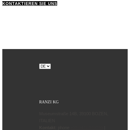
KONTAKTIEREN SIE UNS
Sprache
auswählen
RANZI KG
Museumstraße 14B, 39100 BOZEN,
ITALIEN
Kontakt:
phone
|
+39 0471 970799