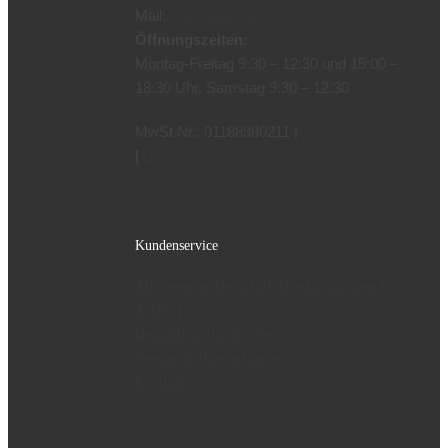
Mail:
info@ranzi.com
Öffnungszeiten:
Montag-Freitag 9:30 – 12:30 und 15:00 –
18:30 Uhr, Samstag 9:30 – 12:30
MwSt.Nr.: 01188980211 |
Impressum
|
Datenschutz
Kundenservice
Allgemeine Geschäftsbedingungen (
AGB’s)
Bezahlmöglichkeiten
Versandinformationen
Kontakt