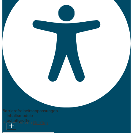
Barrierefreiheitsanpassungen
Inhaltsmodule
Schriftgröße
Präsentiert von
OneTap