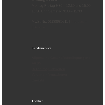
Montag-Freitag 9:30 – 12:30 und 15:00 –
18:30 Uhr, Samstag 9:30 – 12:30
MwSt.Nr.: 01188980211 |
Impressum
|
Datenschutz
Kundenservice
Allgemeine Geschäftsbedingungen (
AGB’s)
Bezahlmöglichkeiten
Versandinformationen
Kontakt
Juwelier