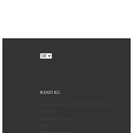
Sprache
auswählen
RANZI KG
Museumstraße 14B, 39100 BOZEN,
ITALIEN
Kontakt:
phone
|
+39 0471 970799
Mail:
info@ranzi.com
Öffnungszeiten: