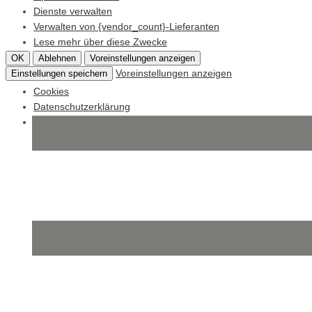
Dienste verwalten
Verwalten von {vendor_count}-Lieferanten
Lese mehr über diese Zwecke
OK
Ablehnen
Voreinstellungen anzeigen
Voreinstellungen anzeigen
Einstellungen speichern
Cookies
Datenschutzerklärung
Impressum
Skip
to
content