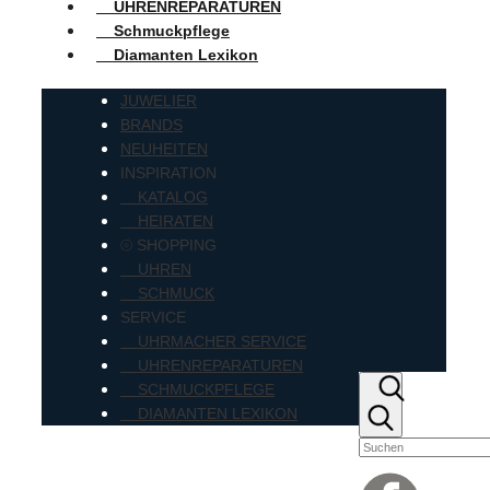
UHRENREPARATUREN
Schmuckpflege
Diamanten Lexikon
JUWELIER
BRANDS
NEUHEITEN
INSPIRATION
KATALOG
HEIRATEN
⦾ SHOPPING
UHREN
SCHMUCK
SERVICE
UHRMACHER SERVICE
UHRENREPARATUREN
SCHMUCKPFLEGE
DIAMANTEN LEXIKON