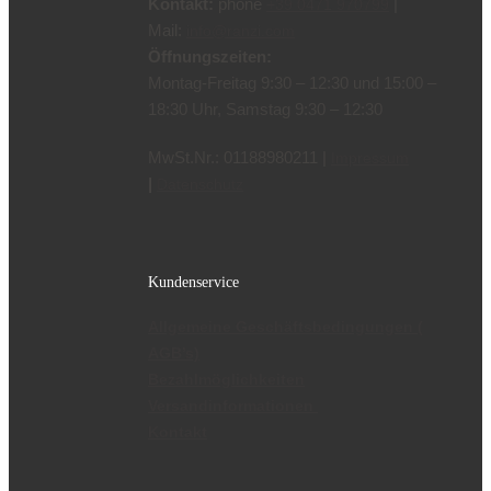
Kontakt:
phone
|
+39 0471 970799
Mail:
info@ranzi.com
Öffnungszeiten:
Montag-Freitag 9:30 – 12:30 und 15:00 –
18:30 Uhr, Samstag 9:30 – 12:30
MwSt.Nr.: 01188980211 |
Impressum
|
Datenschutz
Kundenservice
Allgemeine Geschäftsbedingungen (
AGB’s)
Bezahlmöglichkeiten
Versandinformationen
Kontakt