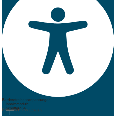
Barrierefreiheitsanpassungen
Inhaltsmodule
Schriftgröße
Präsentiert von
OneTap