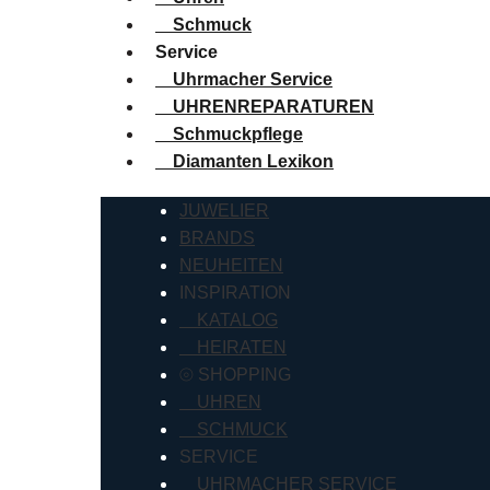
Schmuck
Service
Uhrmacher Service
UHRENREPARATUREN
Schmuckpflege
Diamanten Lexikon
JUWELIER
BRANDS
NEUHEITEN
INSPIRATION
KATALOG
HEIRATEN
⦾ SHOPPING
UHREN
SCHMUCK
SERVICE
UHRMACHER SERVICE