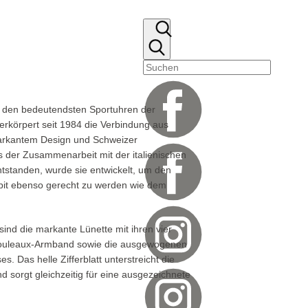
u den bedeutendsten Sportuhren der
rkörpert seit 1984 die Verbindung aus
markantem Design und Schweizer
 der Zusammenarbeit mit der italienischen
entstanden, wurde sie entwickelt, um den
it ebenso gerecht zu werden wie dem
 sind die markante Lünette mit ihren vier
Rouleaux-Armband sowie die ausgewogenen
. Das helle Zifferblatt unterstreicht die
d sorgt gleichzeitig für eine ausgezeichnete