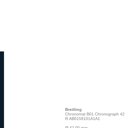
Breitling
Chronomat B01 Chronograph 42
R.AB0158101A1A1
Ø 42.00 mm