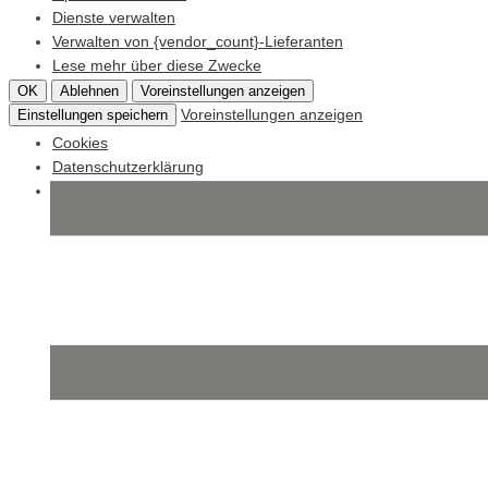
Dienste verwalten
Verwalten von {vendor_count}-Lieferanten
Lese mehr über diese Zwecke
OK
Ablehnen
Voreinstellungen anzeigen
Voreinstellungen anzeigen
Einstellungen speichern
Cookies
Datenschutzerklärung
Impressum
Skip
to
content