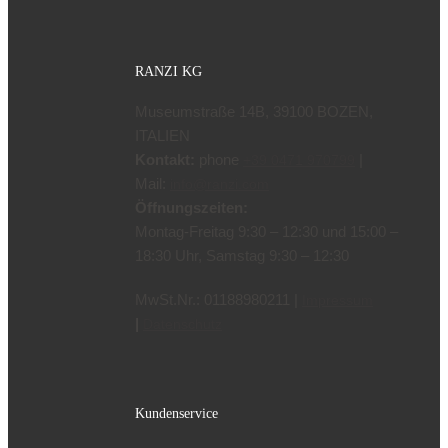
RANZI KG
Museumstraße 14B, 39100 BOZEN,
ITALIEN
Kontakt:
phone
|
+39 0471 970799
Mail:
info@ranzi.com
Öffnungszeiten:
Montag-Freitag 9:30 – 12:30 und 15:00 –
18:30 Uhr, Samstag 9:30 – 12:30
MwSt.Nr.: 01188980211 |
Impressum
|
Datenschutz
Kundenservice