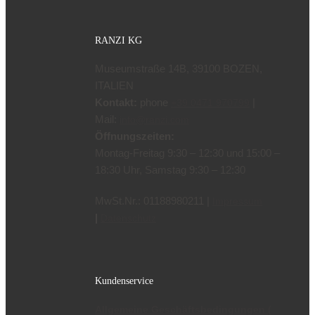
RANZI KG
Museumstraße 14B, 39100 BOZEN,
ITALIEN
Kontakt:
phone
|
+39 0471 970799
Mail:
info@ranzi.com
Öffnungszeiten:
Montag-Freitag 9:30 – 12:30 und 15:00 –
18:30 Uhr, Samstag 9:30 – 12:30
MwSt.Nr.: 01188980211 |
Impressum
|
Datenschutz
Kundenservice
Allgemeine Geschäftsbedingungen (