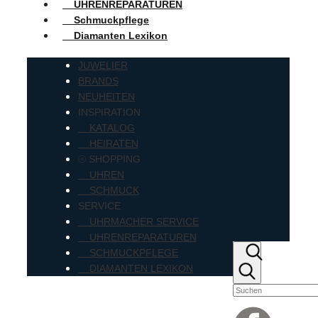
UHRENREPARATUREN
Schmuckpflege
Diamanten Lexikon
JUWELIER
BRANDS
NEUHEITEN
INSPIRATION
KATALOG
HEIRATEN
⦾ SHOPPING
UHREN
SCHMUCK
SERVICE
UHRMACHER SERVICE
UHRENREPARATUREN
SCHMUCKPFLEGE
DIAMANTEN LEXIKON