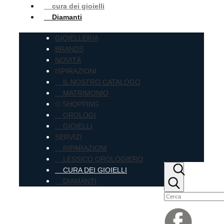
cura dei gioielli
Diamanti
GIOIELLERIA
BRANDS
NOVITÀ
ISPIRAZIONI
IL NOSTRO CATALOGO
MATRIMONIO
⦾ SHOPPING
OROLOGI
GIOIELLI
SERVIZI
RIPARAZIONI
LESSICO OROLOGIERO
CURA DEI GIOIELLI
DIAMANTI