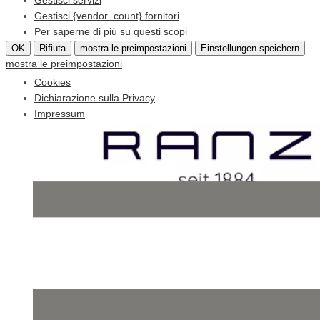
Gestisci servizi
Gestisci {vendor_count} fornitori
Per saperne di più su questi scopi
OK
Rifiuta
mostra le preimpostazioni
Einstellungen speichern
mostra le preimpostazioni
Cookies
Dichiarazione sulla Privacy
Impressum
Skip
to
content