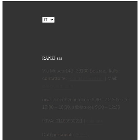
Scegli
una
lingua
RANZI sas
Via Museo 14B, 39100 Bolzano, Italia
contatto
tel:
| Mail:
+39 0471 970799
info@ranzi.com
orari
lunedì-venerdì ore 9:30 – 12:30 e ore
15:00 – 18:30, sabato ore 9:30 – 12:30
P.IVA: 01188980211 |
colofone
Dati personali:
Privacy