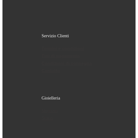
Servizio Clienti
Termini e condizioni
Tipi di pagamento
Condizioni di consegna
Contatto
Gioielleria
Negozio
Storia