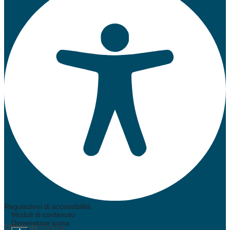
Regolazioni di accessibilità
Moduli di contenuto
Dimensione icona
Offerto da
OneTap