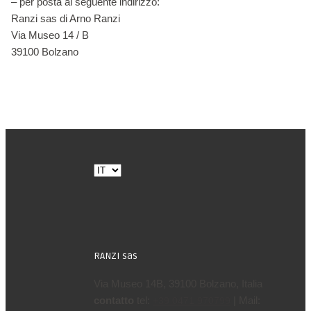
– per posta al seguente indirizzo:
Ranzi sas di Arno Ranzi
Via Museo 14 / B
39100 Bolzano
Scegli
una
lingua
RANZI sas
Via Museo 14B, 39100 Bolzano, Italia
contatto
tel:
| Mail:
+39 0471 970799