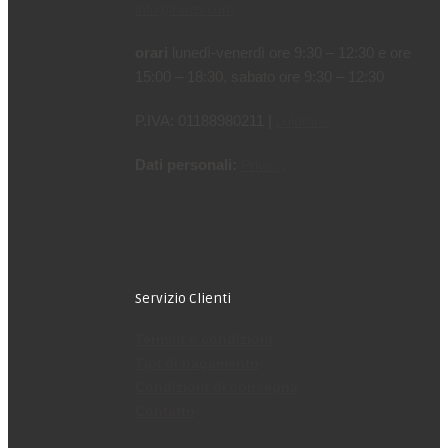
info@ranzi.com
orari
lunedì-venerdì ore 9:30 – 12:30 e ore
15:00 – 18:30, sabato ore 9:30 – 12:30
P.IVA: 01188980211 |
colofone
Dati personali:
Privacy
Servizio Clienti
Termini e condizioni
Tipi di pagamento
Condizioni di consegna
Contatto