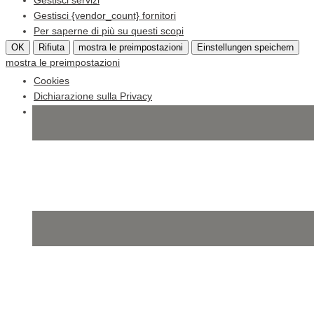
Gestisci servizi
Gestisci {vendor_count} fornitori
Per saperne di più su questi scopi
OK
Rifiuta
mostra le preimpostazioni
Einstellungen speichern
mostra le preimpostazioni
Cookies
Dichiarazione sulla Privacy
Impressum
Skip
to
content