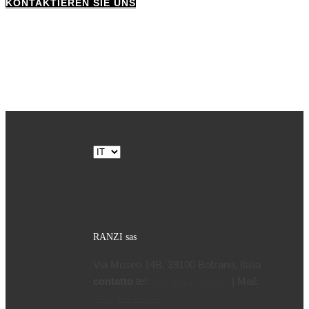
KONTAKTIEREN SIE UNS
Scegli
una
lingua
RANZI sas
Via Museo 14B, 39100 Bolzano, Italia
contatto
tel:
| Mail:
+39 0471 970799
info@ranzi.com