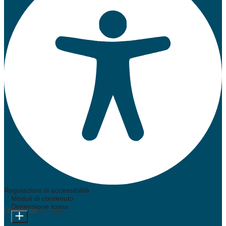
Regolazioni di accessibilità
Moduli di contenuto
Dimensione icona
Offerto da
OneTap