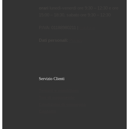
orari
lunedì-venerdì ore 9:30 – 12:30 e ore
15:00 – 18:30, sabato ore 9:30 – 12:30
P.IVA: 01188980211 |
colofone
Dati personali:
Privacy
Servizio Clienti
Termini e condizioni
Tipi di pagamento
Condizioni di consegna
Contatto