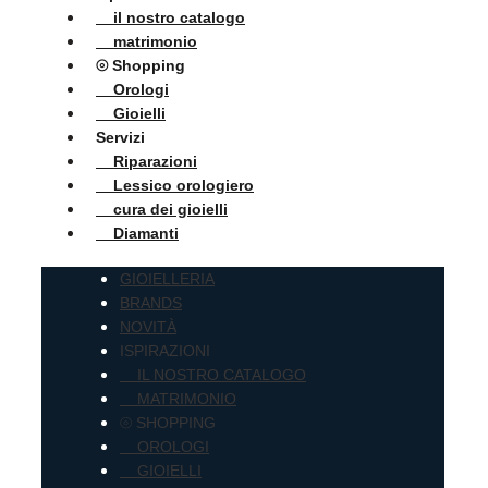
il nostro catalogo
matrimonio
⦾ Shopping
Orologi
Gioielli
Servizi
Riparazioni
Lessico orologiero
cura dei gioielli
Diamanti
GIOIELLERIA
BRANDS
NOVITÀ
ISPIRAZIONI
IL NOSTRO CATALOGO
MATRIMONIO
⦾ SHOPPING
OROLOGI
GIOIELLI