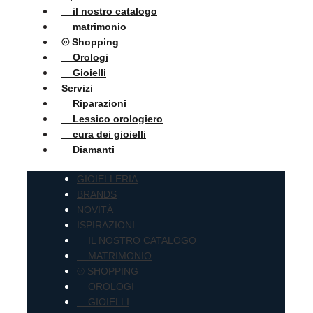
il nostro catalogo
matrimonio
⦾ Shopping
Orologi
Gioielli
Servizi
Riparazioni
Lessico orologiero
cura dei gioielli
Diamanti
GIOIELLERIA
BRANDS
NOVITÀ
ISPIRAZIONI
IL NOSTRO CATALOGO
MATRIMONIO
⦾ SHOPPING
OROLOGI
GIOIELLI