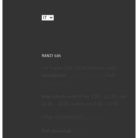
Scegli
una
lingua
RANZI sas
Via Museo 14B, 39100 Bolzano, Italia
contatto
tel:
| Mail:
+39 0471 970799
info@ranzi.com
orari
lunedì-venerdì ore 9:30 – 12:30 e ore
15:00 – 18:30, sabato ore 9:30 – 12:30
P.IVA: 01188980211 |
colofone
Dati personali:
Privacy