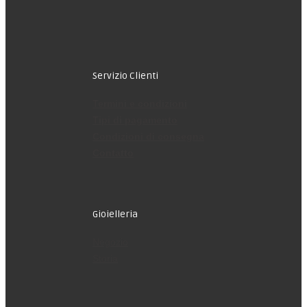
Servizio Clienti
Termini e condizioni
Tipi di pagamento
Condizioni di consegna
Contatto
Gioielleria
Negozio
Storia